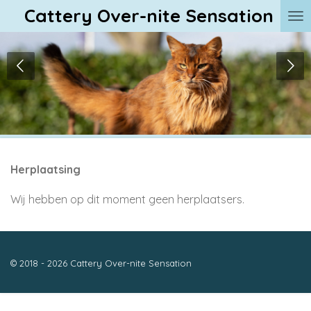
Cattery Over-nite Sensation
Ga
direct
naar
de
hoofdinhoud
Herplaatsing
Wij hebben op dit moment geen herplaatsers.
© 2018 - 2026 Cattery Over-nite Sensation