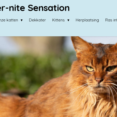
r-nite Sensation
nze katten
Dekkater
Kittens
Herplaatsing
Ras i