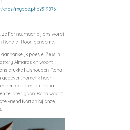
:
.fr/eros/myped.php?519876
ze Farina, maar bij ons wordt
even Rona of Roon genoemd.
 aanhankelijk poesje. Ze is in
cattery Almaros en woont
in ons drukke huishouden. Rona
n gegeven, namelijk haar
 hebben besloten om Rona
oen te laten gaan. Rona woont
te vriend Norton bij onze
.