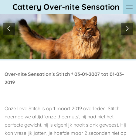
Cattery Over-nite Sensation
Ga
direct
naar
de
hoofdinhoud
Over-nite Sensation's Stitch †
03-01-2007 tot 01-03-
2019
Onze lieve Stitch is op 1 maart 2019 overleden. Stitch
noemde we altijd 'onze theemuts', hij had niet het
perfecte gewicht, hij is eigenlijk nooit slank geweest. Hij
kon vreselijk jatten, je hoefde maar 2 seconden niet op