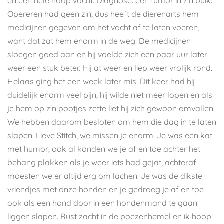
en een hele hoop vocht. Diagnose: een tumor in z'n buik.
Opereren had geen zin, dus heeft de dierenarts hem
medicijnen gegeven om het vocht af te laten voeren,
want dat zat hem enorm in de weg. De medicijnen
sloegen goed aan en hij voelde zich een paar uur later
weer een stuk beter. Hij at weer en liep weer vrolijk rond.
Helaas ging het een week later mis. Dit keer had hij
duidelijk enorm veel pijn, hij wilde niet meer lopen en als
je hem op z'n pootjes zette liet hij zich gewoon omvallen.
We hebben daarom besloten om hem die dag in te laten
slapen. Lieve Stitch, we missen je enorm. Je was een kat
met humor, ook al konden we je af en toe achter het
behang plakken als je weer iets had gejat, achteraf
moesten we er altijd erg om lachen. Je was de dikste
vriendjes met onze honden en je gedroeg je af en toe
ook als een hond door in een hondenmand te gaan
liggen slapen. Rust zacht in de poezenhemel en ik hoop