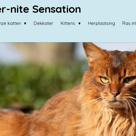
r-nite Sensation
nze katten
Dekkater
Kittens
Herplaatsing
Ras i