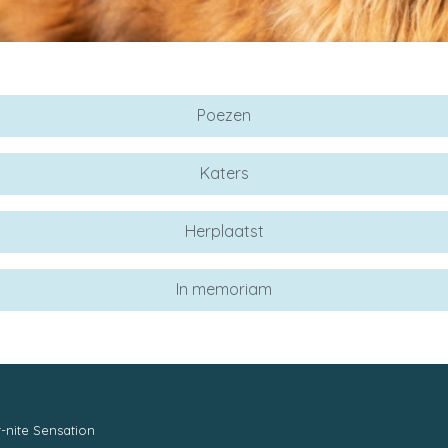
Poezen
Katers
Herplaatst
In memoriam
-nite Sensation