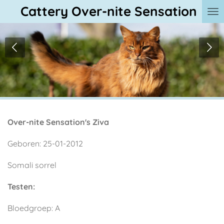
Cattery Over-nite Sensation
Ga
direct
naar
de
hoofdinhoud
Over-nite Sensation's Ziva
Geboren: 25-01-2012
Somali sorrel
Testen:
Bloedgroep: A